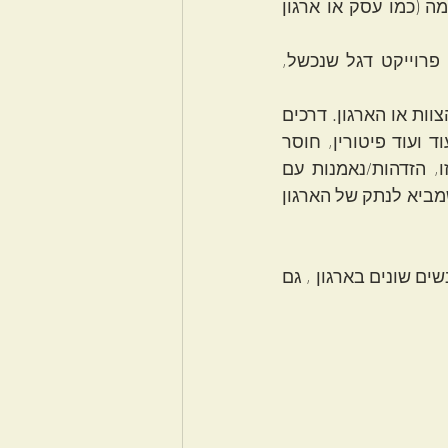
ומה עוד, שלפעמים הסיבה להקמת העסק במקור היא בעצמה בעקבות טראומה (כמו עסק או ארגון 
דוגמאות למצבים בהם אירוע יכול להחוות כטראומה ארגונית: מיזוג, רכישה, פרוייקט דגל שנכשל, 
הטראומה מייצרת סימפטומים פתולוגים שמפריעים בהתנהלות המיטבית של הצוות או הארגון. דרכים 
שונות בהן היא יכולה להתבטא יהיו – חזרתיות על הדינמיקה הטראומטית – עוד ועוד פיטורין, חוסר 
בשיתוף פעולה עם ההנהגה, אינטריגות, קבוצות ומחלקות הפועלות זו נגד זו, הזדהות/נאמנות עם 
הסובלים ועם אילו שעזבו, ונתק בין מה שהיה לפני הטראומה למה שהיה אחרי שמביא לנתק של הארגון 
לחווית נתק יש נטייה להשתכפל, כך שנתק מתוך טראומה ימשיך להופיע אצל אנשים שונים בארגון , גם 